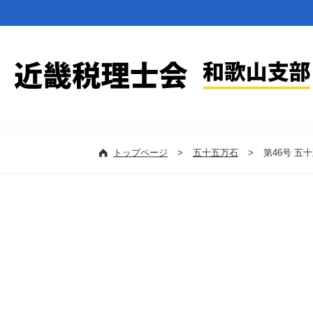
トップページ
>
五十五万石
>
第46号 五